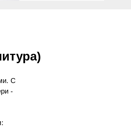
итура)
ми. С
ри -
: