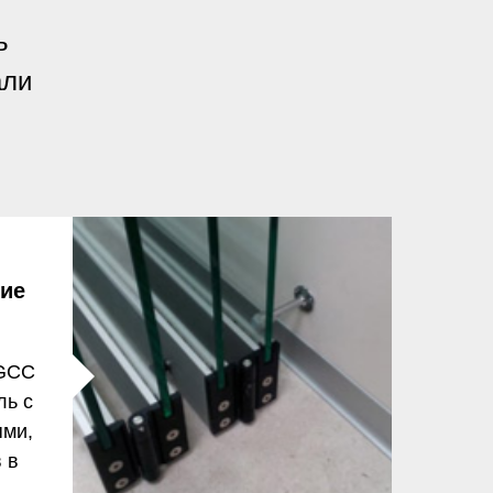
ь
али
ие
GCC
ль с
ями,
 в