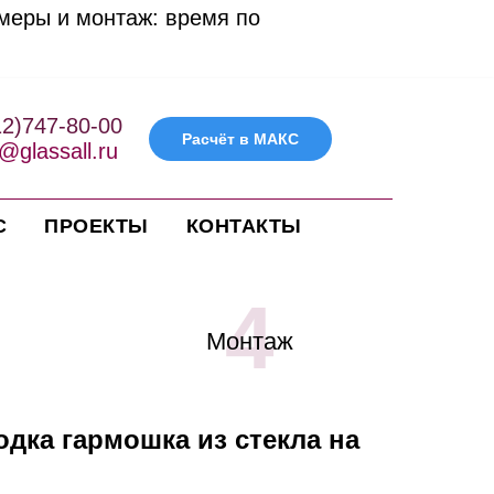
амеры и монтаж: время по
12)747-80-00
Расчёт в МАКС
@glassall.ru
С
ПРОЕКТЫ
КОНТАКТЫ
4
Монтаж
одка гармошка из стекла на