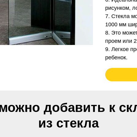
рисунком, л
7. Стекла м
1000 мм шир
8. Это може
проем или 2
9. Легкое п
ребенок.
 можно добавить к ск
из стекла