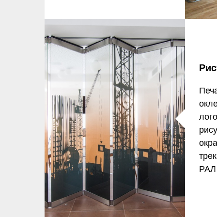
Рис
Печа
окле
лого
рису
окр
трек
РАЛ 