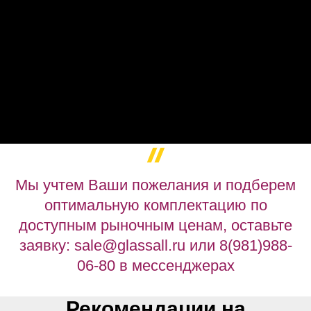
Мы учтем Ваши пожелания и подберем
оптимальную комплектацию по
доступным рыночным ценам, оставьте
заявку: sale@glassall.ru или 8(981)988-
06-80 в мессенджерах
Рекомендации на