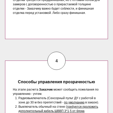
Отделка требуется предфинишная, но с готовым полом для
замеров с договоренностью о прирастаемой толщине
отделки - Заказчику важно будет соблюсти, и финишная
отделка перед установкой. Либо сразу финишная.
Способы управления прозрачностью
На этапе расчета
Заказчик
может сообщить пожелания по
управлению - учтем.
Радиовыключатель (Сенсорный пульт ДУ с работой в
зоне до 30 м без препятствий -
по умолчанию
в заказе).
Выключатель обычный на стене (
требуется проложить
дополнительный кабель ШВВП 3*1,5 от блока