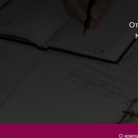
От
О комп