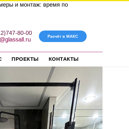
амеры и монтаж: время по
12)747-80-00
Расчёт в МАКС
@glassall.ru
С
ПРОЕКТЫ
КОНТАКТЫ