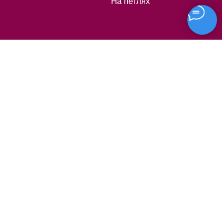
На петлях
Все права защищены.
ООО ГЛАССАЛЛ. ИНН 7814767538. ОГРН
1197847213244.
ИП Малых А.В. ИНН 910609109340. ОГРНИП
319911200033512.